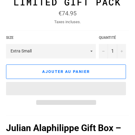
LIMITED GIFT PACK
Prix
€74.95
régulier
Taxes incluses.
SIZE
QUANTITÉ
−
+
AJOUTER AU PANIER
Julian Alaphilippe Gift Box –