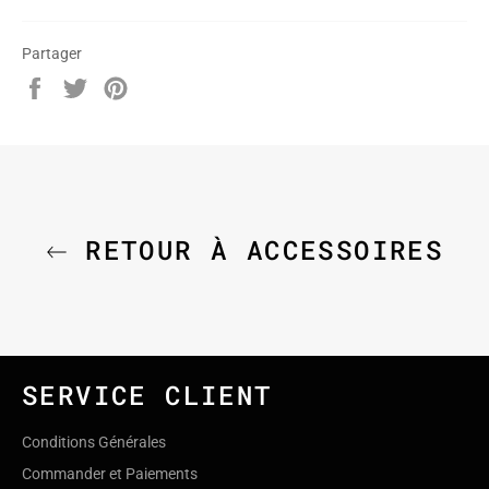
Partager
Partager
Tweeter
Épingler
sur
sur
sur
Facebook
Twitter
Pinterest
RETOUR À ACCESSOIRES
SERVICE CLIENT
Conditions Générales
Commander et Paiements