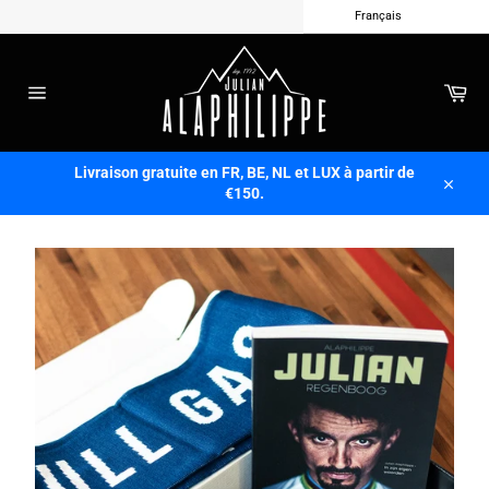
Français
Passer
au
contenu
Pan
Navigation
Livraison gratuite en FR, BE, NL et LUX à partir de
€150.
Close