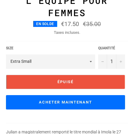
L'ÉQUIPE POUR
FEMMES
€17.50
Prix
€35.00
EN SOLDE
régulier
Taxes incluses.
SIZE
QUANTITÉ
−
+
ÉPUISÉ
ACHETER MAINTENANT
Julian a magistralement remporté le titre mondial à Imola le 27