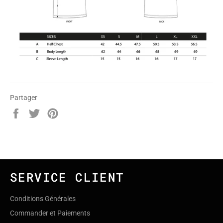
Partager
Partager
Tweeter
Épingler
sur
sur
sur
Facebook
Twitter
Pinterest
SERVICE CLIENT
Conditions Générales
Commander et Paiements