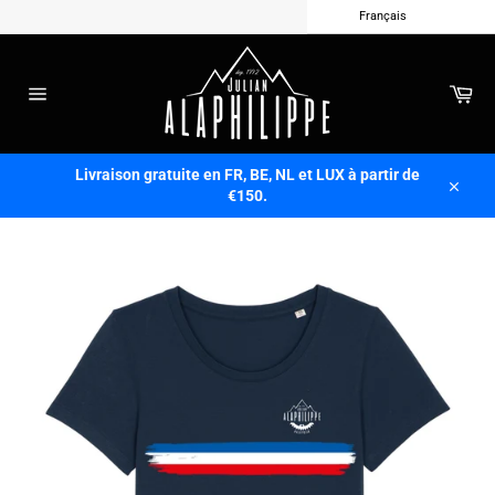
Français
Passer
au
contenu
Pan
Navigation
Livraison gratuite en FR, BE, NL et LUX à partir de
€150.
Close